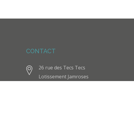
CONTACT
26 rue des Tecs Tecs
Lotissement Jamroses
97460 Plateau Caillou
+ 262
693 60 25 66
proarchia.architecture@yahoo.fr